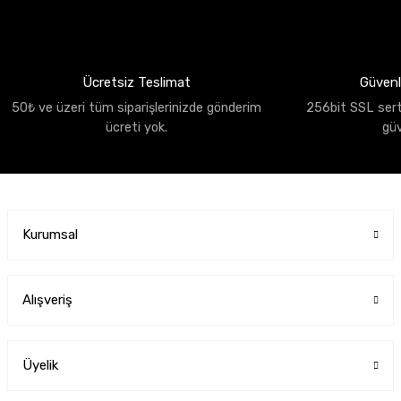
Ücretsiz Teslimat
Güvenli
50₺ ve üzeri tüm siparişlerinizde gönderim
256bit SSL sertif
ücreti yok.
gü
Kurumsal
Alışveriş
Üyelik