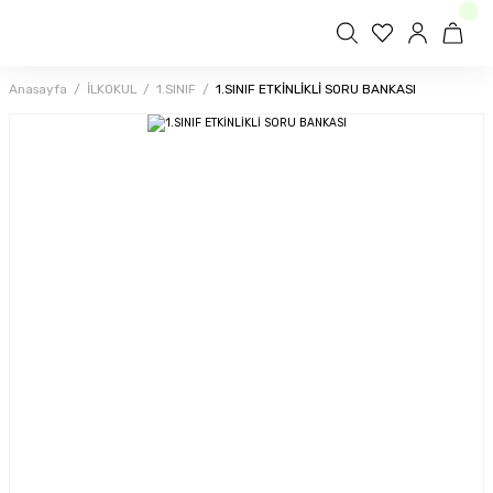
Anasayfa
İLKOKUL
1.SINIF
1.SINIF ETKİNLİKLİ SORU BANKASI