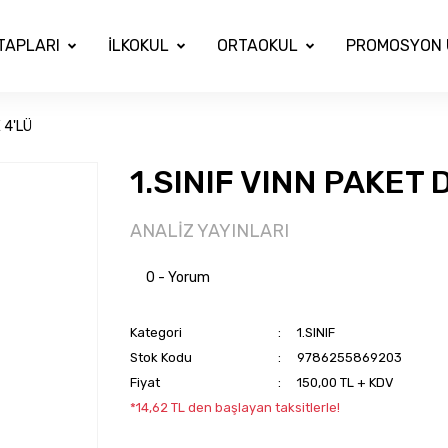
İTAPLARI
İLKOKUL
ORTAOKUL
PROMOSYON 
 4'LÜ
1.SINIF VINN PAKET
ANALİZ YAYINLARI
0 - Yorum
Kategori
1.SINIF
Stok Kodu
9786255869203
Fiyat
150,00 TL + KDV
*14,62 TL den başlayan taksitlerle!