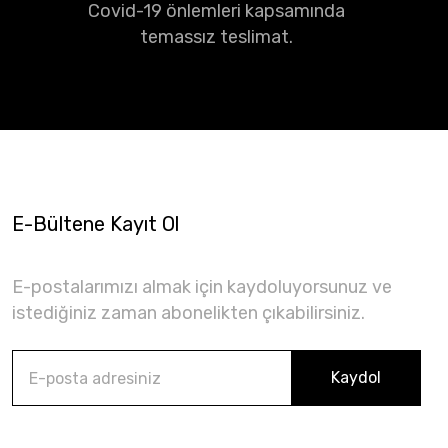
Covid-19 önlemleri kapsamında
temassız teslimat.
E-Bültene Kayıt Ol
E-postalarımızı almak için kaydoluyorsunuz ve
istediğiniz zaman abonelikten çıkabilirsiniz.
Kaydol