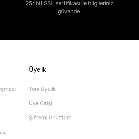
256bit SSL sertifikası ile bilgileriniz
güvende.
Üyelik
eşmesi
Yeni Üyelik
Üye Girişi
Şifremi Unuttum
ası