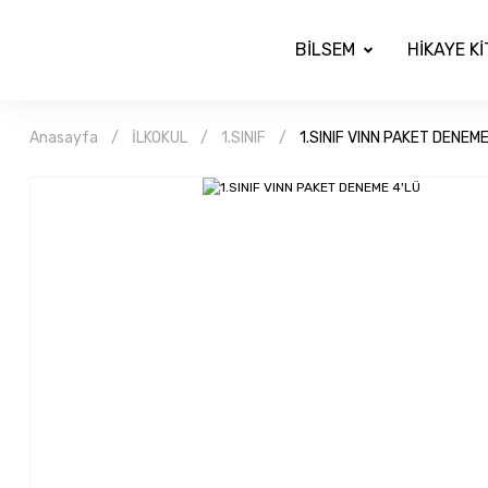
BİLSEM
HİKAYE K
Anasayfa
İLKOKUL
1.SINIF
1.SINIF VINN PAKET DENEME