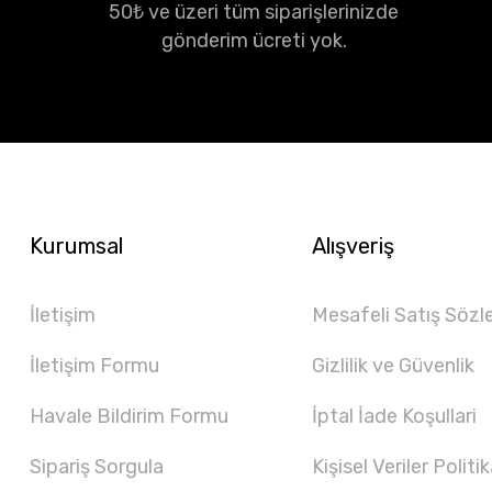
50₺ ve üzeri tüm siparişlerinizde
gönderim ücreti yok.
Kurumsal
Alışveriş
İletişim
Mesafeli Satış Sözl
İletişim Formu
Gizlilik ve Güvenlik
Havale Bildirim Formu
İptal İade Koşullari
Sipariş Sorgula
Kişisel Veriler Politik