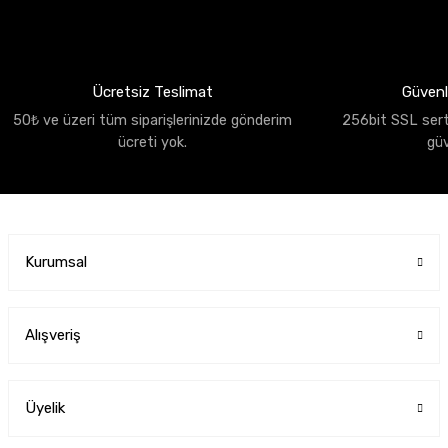
Ücretsiz Teslimat
Güvenli
50₺ ve üzeri tüm siparişlerinizde gönderim
256bit SSL sertif
ücreti yok.
gü
Kurumsal
Alışveriş
Üyelik