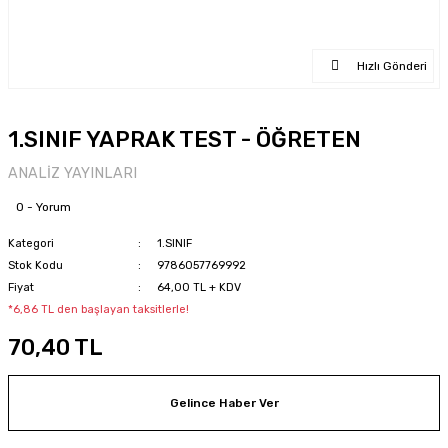
Hızlı Gönderi
1.SINIF YAPRAK TEST - ÖĞRETEN
ANALİZ YAYINLARI
0 - Yorum
Kategori
1.SINIF
Stok Kodu
9786057769992
Fiyat
64,00 TL + KDV
*6,86 TL den başlayan taksitlerle!
70,40 TL
Gelince Haber Ver