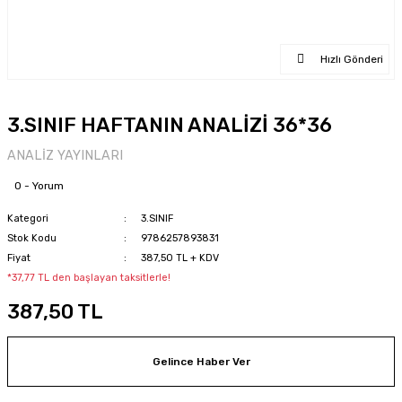
Hızlı Gönderi
3.SINIF HAFTANIN ANALİZİ 36*36
ANALİZ YAYINLARI
0 - Yorum
Kategori
3.SINIF
Stok Kodu
9786257893831
Fiyat
387,50 TL + KDV
*37,77 TL den başlayan taksitlerle!
387,50 TL
Gelince Haber Ver