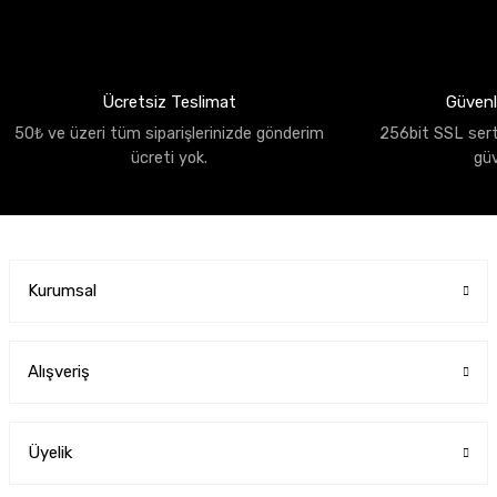
Ücretsiz Teslimat
Güvenli
50₺ ve üzeri tüm siparişlerinizde gönderim
256bit SSL sertif
ücreti yok.
gü
Kurumsal
Alışveriş
Üyelik