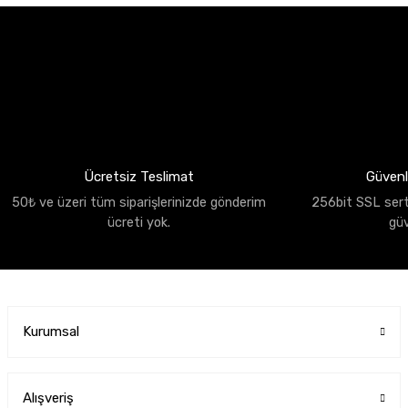
Ücretsiz Teslimat
Güvenli
50₺ ve üzeri tüm siparişlerinizde gönderim
256bit SSL sertif
ücreti yok.
gü
Kurumsal
Alışveriş