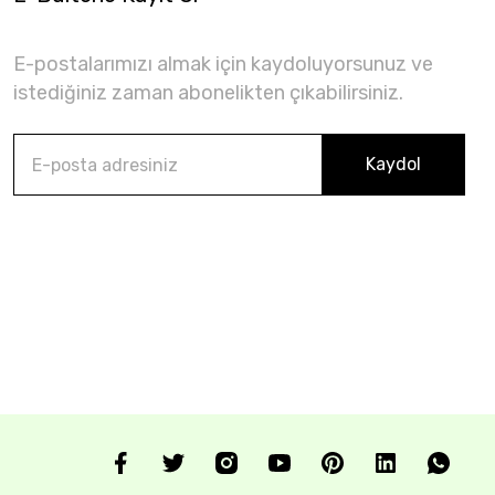
E-postalarımızı almak için kaydoluyorsunuz ve
istediğiniz zaman abonelikten çıkabilirsiniz.
Kaydol