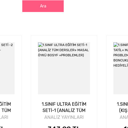
Ara
ĞİTİM
1.SINIF ULTRA EĞİTİM
1.SIN
Z TÜM
SETİ-1 (ANALİZ TÜM
(KI
DERSLER+ MASAL ÖYKÜ
LARI
ANALİZ YAYINLARI
ANA
R)
80SYF +PROBLEMLER)
PROB