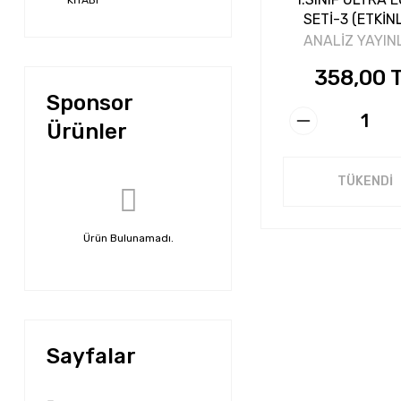
KİTABI
SETİ-3 (ETKİNL
SB.+PROBLEMLE
ANALİZ YAYIN
ÖYKÜLER 80S
358,00 
Sponsor
Ürünler
TÜKENDİ
Ürün Bulunamadı.
Sayfalar