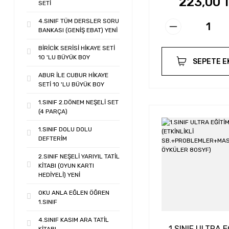
223,00 
SETİ
4.SINIF TÜM DERSLER SORU
BANKASI (GENİŞ EBAT) YENİ
BİRİCİK SERİSİ HİKAYE SETİ
10 'LU BÜYÜK BOY
SEPETE E
ABUR İLE CUBUR HİKAYE
SETİ 10 'LU BÜYÜK BOY
1.SINIF 2.DÖNEM NEŞELİ SET
(4 PARÇA)
1.SINIF DOLU DOLU
DEFTERİM
2.SINIF NEŞELİ YARIYIL TATİL
KİTABI (OYUN KARTI
HEDİYELİ) YENİ
OKU ANLA EĞLEN ÖĞREN
1.SINIF
4.SINIF KASIM ARA TATİL
1.SINIF ULTRA E