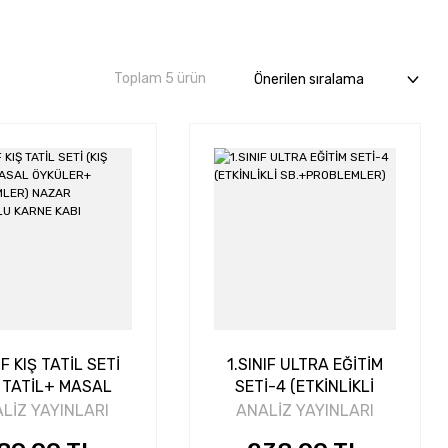
Toplam 5 ürün
IF KIŞ TATİL SETİ
1.SINIF ULTRA EĞİTİM
Ş TATİL+ MASAL
SETİ-4 (ETKİNLİKLİ
ÖYKÜLER+
SB.+PROBLEMLER)
LİZ YAYINLARI
ANALİZ YAYINLARI
LEMLER) NAZAR