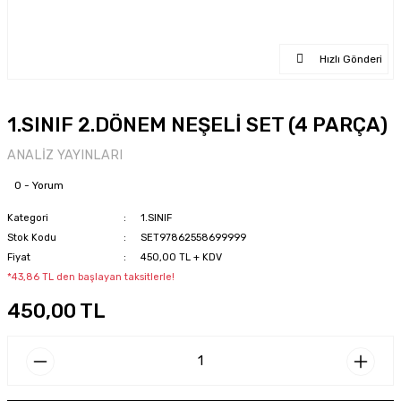
Hızlı Gönderi
1.SINIF 2.DÖNEM NEŞELİ SET (4 PARÇA)
ANALİZ YAYINLARI
0 - Yorum
Kategori
1.SINIF
Stok Kodu
SET97862558699999
Fiyat
450,00 TL + KDV
*43,86 TL den başlayan taksitlerle!
450,00 TL