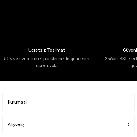
Ücretsiz Teslimat
Güvenli
50₺ ve üzeri tüm siparişlerinizde gönderim
256bit SSL sertif
ücreti yok.
gü
Kurumsal
Alışveriş