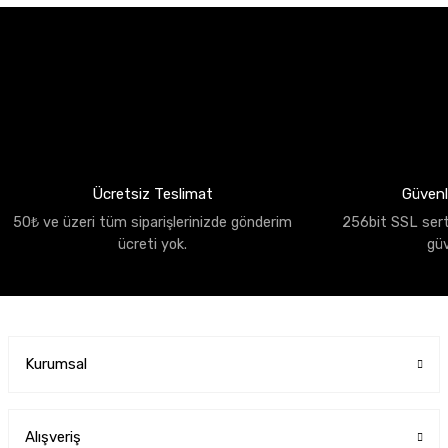
Ücretsiz Teslimat
Güvenli
50₺ ve üzeri tüm siparişlerinizde gönderim
256bit SSL sertif
ücreti yok.
gü
Kurumsal
Alışveriş