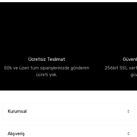
Ücretsiz Teslimat
Güvenli
50₺ ve üzeri tüm siparişlerinizde gönderim
256bit SSL sertif
ücreti yok.
gü
Kurumsal
Alışveriş